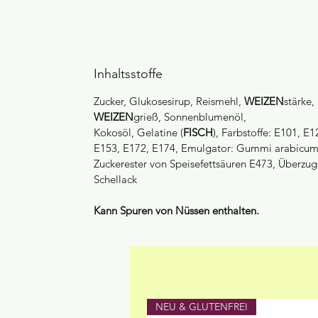
Inhaltsstoffe
Zucker, Glukosesirup, Reismehl,
WEIZEN
stärke,
WEIZEN
grieß, Sonnenblumenöl,
Kokosöl, Gelatine (
FISCH
), Farbstoffe: E101, E
E153, E172, E174, Emulgator: Gummi arabicum E
Zuckerester von Speisefettsäuren E473, Überzug
Schellack
Kann Spuren von Nüssen enthalten.
NEU & GLUTENFREI