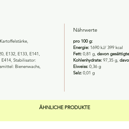
Nährwerte
 Kartoffelstärke,
pro 100 g:
Energie:
1690 kJ/ 399 kcal
120, E132, E133, E141,
Fett:
0,81 g,
davon gesättigte
414, Stabilisator:
Kohlenhydrate:
97,35 g,
davo
smittel: Bienenwachs,
Eiweiss:
0,36 g
Salz:
0,01 g
ÄHNLICHE PRODUKTE