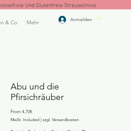
tosefreie Und Glutenfreie Streuselmixe
Anmelden
en & Co
Mehr
Abu und die
Pfirsichräuber
Price
From 4,70€
MwSt. Included
|
zzgl. Versandkosten