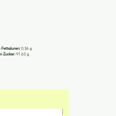
 Fettsäuren:
0,36 g
n Zucker:
91,63 g
NEU & GLUTENFREI