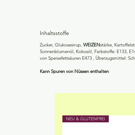
Inhaltsstoffe
Zucker, Glukosesirup,
WEIZEN
stärke, Kartoffels
Sonnenblumenöl, Kokosöl, Farbstoffe: E133, E141
von Speisefettsäuren E473 , Überzugsmittel: Sch
Kann Spuren von Nüssen enthalten
NEU & GLUTENFREI