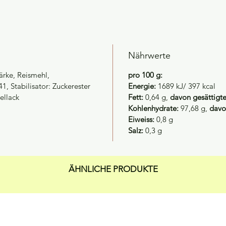
Nährwerte
tärke, Reismehl,
pro 100 g:
, Stabilisator: Zuckerester
Energie:
1689 kJ/ 397 kcal
ellack
Fett:
0,64 g,
davon gesättigte
Kohlenhydrate:
97,68 g,
davo
Eiweiss:
0,8 g
Salz:
0,3 g
ÄHNLICHE PRODUKTE