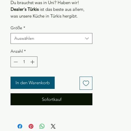
Du brauchst was in Uni? Haben wir!
Gramm
Dealer´s Türkis
ist das beste aus allem,
was unsere Küche in Türkis hergibt.
Liebevoll zusammengestellt unter
Größe
*
anderem mit unseren
Herzen
.
Auswählen
Anzahl
*
In den Warenkorb
Sofortkauf