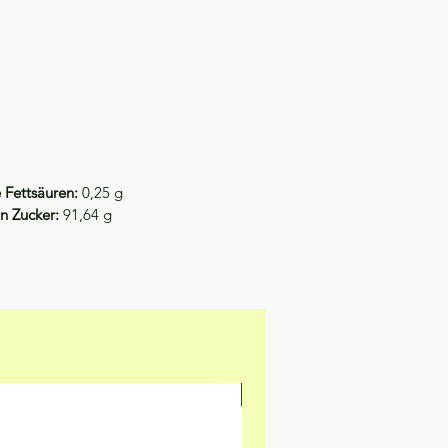
 Fettsäuren:
0,25 g
n Zucker:
91,64 g
NEU & GLUTENFREI