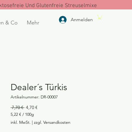
tosefreie Und Glutenfreie Streuselmixe
Anmelden
en & Co
Mehr
Dealer´s Türkis
Artikelnummer: DR-00007
Standardpreis
Sale-
 7,70 € 
4,70 €
Preis
5,22 €
/
100g
5,22 €
inkl. MwSt.
|
zzgl. Versandkosten
pro
100