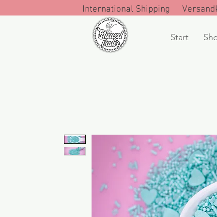
International Shipping Versandk
Start
Sh