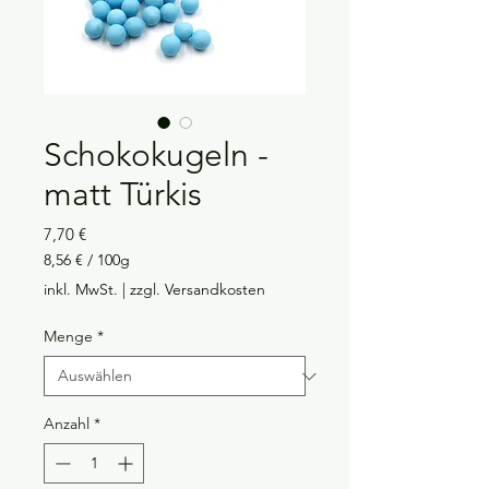
Schokokugeln -
matt Türkis
Preis
7,70 €
8,56 €
/
100g
8,56 €
inkl. MwSt.
|
zzgl. Versandkosten
pro
100
Menge
*
Gramm
Anzahl
*