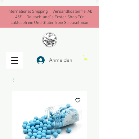
International Shipping Versandkostenfrei Ab
45€ Deutschland´s Erster Shop Für
Laktosefreie Und Glutenfreie Streuselmixe
Anmelden