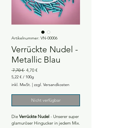
Artikelnummer: VN-00006
Verrückte Nudel -
Metallic Blau
Standardpreis
Sale-
 7,70 € 
4,70 €
Preis
5,22 €
/
100g
5,22 €
inkl. MwSt.
|
zzgl. Versandkosten
pro
100
Gramm
Nicht verfügbar
Die
Verrückte Nudel
- Unserer super
glamuröser Hingucker in jedem Mix.