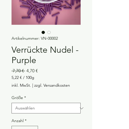
Artikelnummer: VN-00002
Verrückte Nudel -
Purple
Standardpreis
Sale-
 7,70 € 
4,70 €
Preis
5,22 €
/
100g
5,22 €
inkl. MwSt.
|
zzgl. Versandkosten
pro
100
Größe
*
Gramm
Anzahl
*