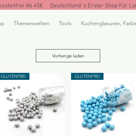
ostenfrei Ab 45€ Deutschland´s Erster Shop Für Lak
op
Themenwelten
Tools
Kuchenglasuren, Farb
Vorherige laden
GLUTENFREI
GLUTENFREI