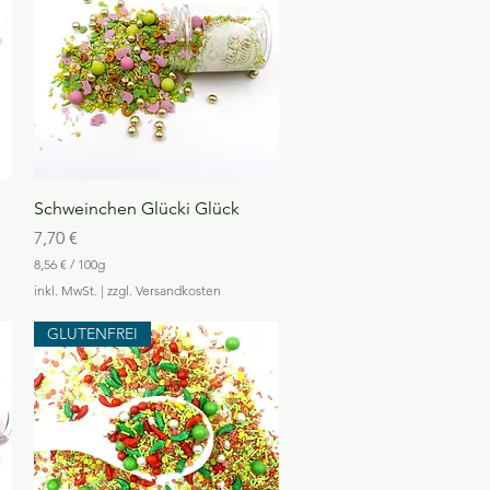
Schnellansicht
Schweinchen Glücki Glück
Preis
7,70 €
8,56 €
/
100g
8
inkl. MwSt.
|
zzgl. Versandkosten
,
5
GLUTENFREI
6
€
p
r
o
1
0
0