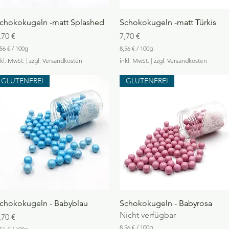
Schnellansicht
Schnellansicht
chokokugeln -matt Splashed
Schokokugeln -matt Türkis
reis
Preis
,70 €
7,70 €
56 €
/
100g
8,56 €
/
100g
8
nkl. MwSt.
|
zzgl. Versandkosten
inkl. MwSt.
|
zzgl. Versandkosten
,
5
GLUTENFREI
GLUTENFREI
6
€
p
r
o
1
0
0
G
r
a
m
m
Schnellansicht
Schnellansicht
chokokugeln - Babyblau
Schokokugeln - Babyrosa
Nicht verfügbar
reis
,70 €
8,56 €
/
100g