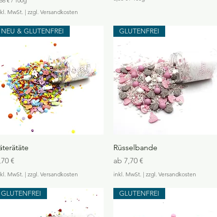
56 €
/
100g
8
nkl. MwSt.
|
zzgl. Versandkosten
,
5
6
NEU & GLUTENFREI
GLUTENFREI
€
p
r
o
1
0
0
G
r
a
m
m
Schnellansicht
Schnellansicht
äterätäte
Rüsselbande
reis
Sale-Preis
,70 €
ab
7,70 €
nkl. MwSt.
|
zzgl. Versandkosten
inkl. MwSt.
|
zzgl. Versandkosten
GLUTENFREI
GLUTENFREI