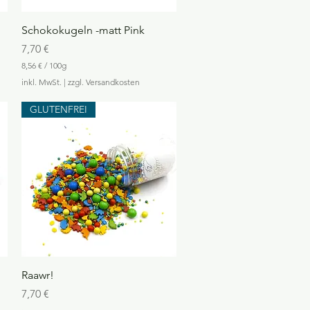
Schnellansicht
Schokokugeln -matt Pink
Preis
7,70 €
8,56 €
/
100g
8
inkl. MwSt.
|
zzgl. Versandkosten
,
5
GLUTENFREI
6
€
p
r
o
1
0
0
G
r
a
m
m
Schnellansicht
Raawr!
Preis
7,70 €