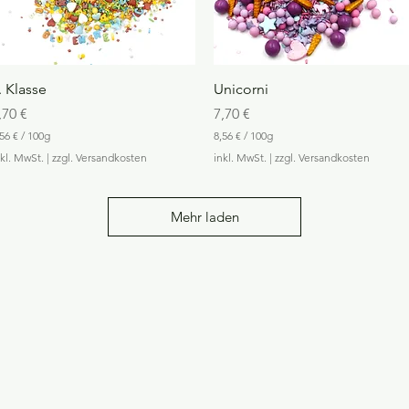
G
r
a
m
m
Schnellansicht
Schnellansicht
. Klasse
Unicorni
reis
Preis
,70 €
7,70 €
56 €
/
100g
8,56 €
/
100g
8
nkl. MwSt.
|
zzgl. Versandkosten
inkl. MwSt.
|
zzgl. Versandkosten
,
5
6
Mehr laden
€
p
r
o
1
0
0
G
r
a
m
m