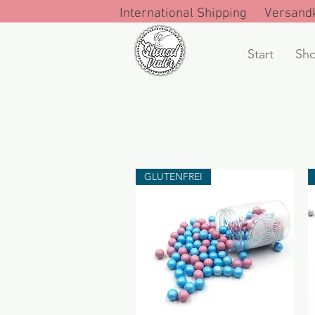
International Shipping Versandk
Start
Sh
GLUTENFREI