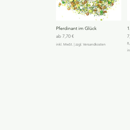
Schnellansicht
Pferdinant im Glück
1
Sale-Preis
P
ab
7,70 €
7
8,
inkl. MwSt.
|
zzgl. Versandkosten
8
i
,
5
6
€
p
r
o
1
0
0
G
r
a
m
m