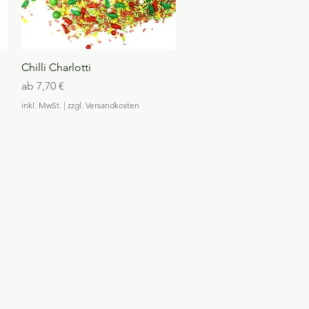
G
r
a
m
m
Schnellansicht
Chilli Charlotti
Sale-Preis
ab
7,70 €
inkl. MwSt.
|
zzgl. Versandkosten