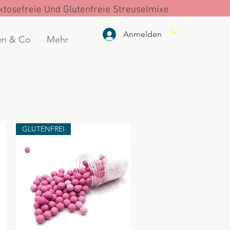
tosefreie Und Glutenfreie Streuselmixe
Anmelden
en & Co
Mehr
GLUTENFREI