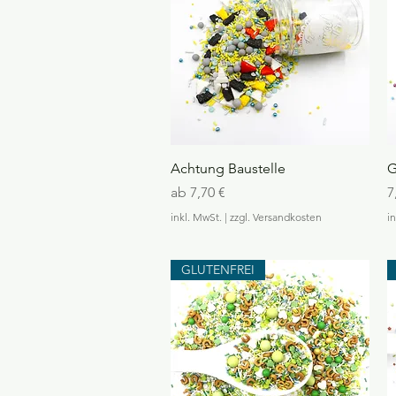
€
p
r
o
1
0
0
G
r
a
m
Schnellansicht
Achtung Baustelle
G
m
Sale-Preis
P
ab
7,70 €
7
inkl. MwSt.
|
zzgl. Versandkosten
i
GLUTENFREI