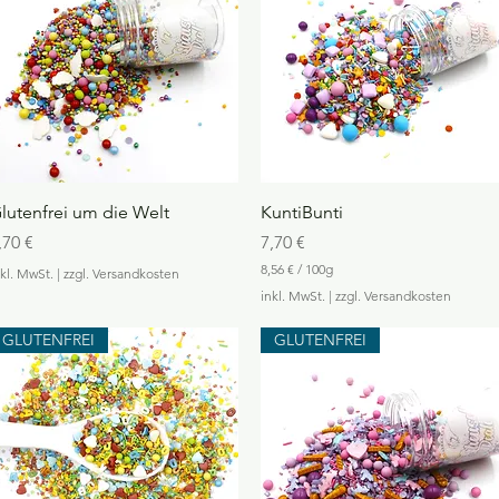
Schnellansicht
Schnellansicht
lutenfrei um die Welt
KuntiBunti
reis
Preis
,70 €
7,70 €
8,56 €
/
100g
nkl. MwSt.
|
zzgl. Versandkosten
8
inkl. MwSt.
|
zzgl. Versandkosten
,
5
GLUTENFREI
GLUTENFREI
6
€
p
r
o
1
0
0