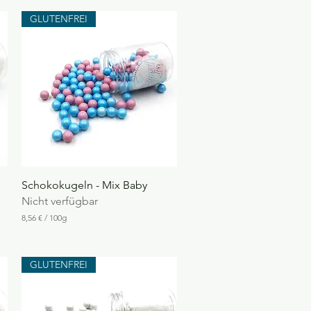
GLUTENFREI
Schnellansicht
Schokokugeln - Mix Baby
Nicht verfügbar
8,56 €
/
100g
8
,
5
6
GLUTENFREI
€
p
r