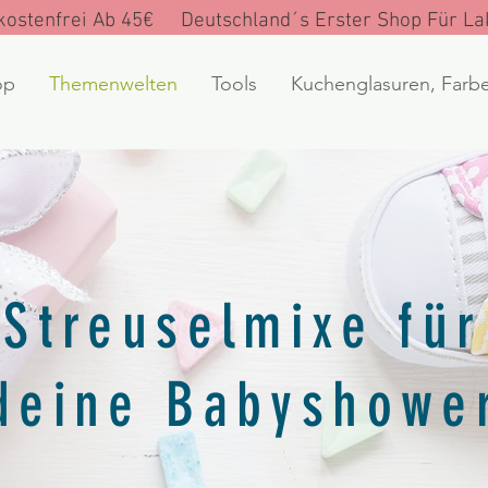
ostenfrei Ab 45€ Deutschland´s Erster Shop Für Lak
op
Themenwelten
Tools
Kuchenglasuren, Farb
Streuselmixe für
deine Babyshowe