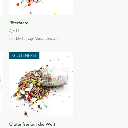
r
a
m
m
Schnellansicht
Täterätäte
Preis
7,70 €
inkl. MwSt.
|
zzgl. Versandkosten
GLUTENFREI
Schnellansicht
Glutenfrei um die Welt