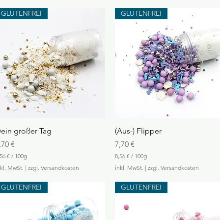
GLUTENFREI
GLUTENFREI
Schnellansicht
Schnellansicht
ein großer Tag
(Aus-) Flipper
reis
Preis
,70 €
7,70 €
56 €
/
100g
8,56 €
/
100g
8
nkl. MwSt.
|
zzgl. Versandkosten
inkl. MwSt.
|
zzgl. Versandkosten
,
5
GLUTENFREI
GLUTENFREI
6
€
p
r