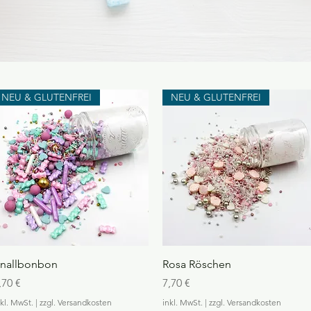
NEU & GLUTENFREI
NEU & GLUTENFREI
Schnellansicht
Schnellansicht
nallbonbon
Rosa Röschen
reis
Preis
,70 €
7,70 €
nkl. MwSt.
|
zzgl. Versandkosten
inkl. MwSt.
|
zzgl. Versandkosten