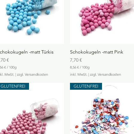
o
1
0
0
G
r
a
m
m
Schnellansicht
Schnellansicht
chokokugeln -matt Türkis
Schokokugeln -matt Pink
reis
Preis
,70 €
7,70 €
56 €
/
100g
8,56 €
/
100g
8
nkl. MwSt.
|
zzgl. Versandkosten
inkl. MwSt.
|
zzgl. Versandkosten
,
5
GLUTENFREI
GLUTENFREI
6
€
p
r
o
1
0
0
G