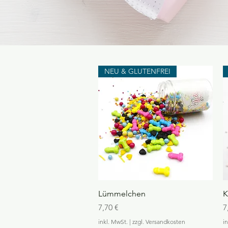
NEU & GLUTENFREI
Schnellansicht
Lümmelchen
K
Preis
P
7,70 €
7
inkl. MwSt.
|
zzgl. Versandkosten
i