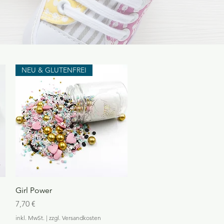
NEU & GLUTENFREI
Schnellansicht
Girl Power
Preis
7,70 €
inkl. MwSt.
|
zzgl. Versandkosten