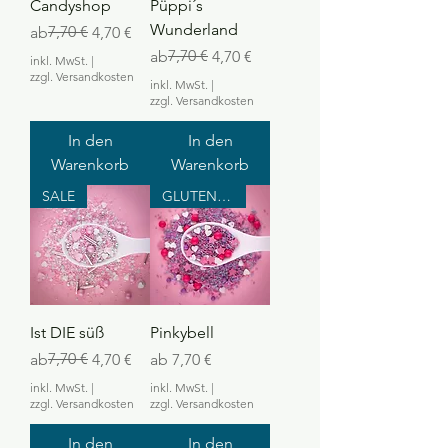
Candyshop
Püppi´s
Wunderland
Standardpreis
Sale-Preis
7,70 €
ab
4,70 €
Standardpreis
Sale-Preis
7,70 €
ab
4,70 €
inkl. MwSt.
|
zzgl. Versandkosten
inkl. MwSt.
|
zzgl. Versandkosten
In den
In den
Warenkorb
Warenkorb
SALE
GLUTENFREI
Ist DIE süß
Pinkybell
Standardpreis
Sale-Preis
7,70 €
Sale-Preis
ab
4,70 €
ab
7,70 €
inkl. MwSt.
|
inkl. MwSt.
|
zzgl. Versandkosten
zzgl. Versandkosten
In den
In den