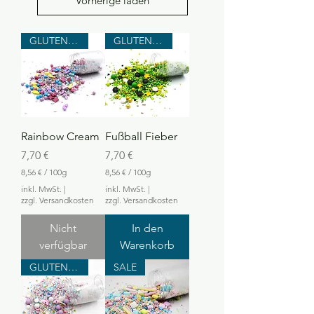
Vorherige laden
GLUTENFREI
GLUTENFREI
Rainbow Cream
Fußball Fieber
Preis
Preis
7,70 €
7,70 €
8,56 €
/
100g
8,56 €
/
100g
8
8
inkl. MwSt.
|
inkl. MwSt.
|
,
,
zzgl. Versandkosten
zzgl. Versandkosten
5
5
6
6
Nicht
In den
€
€
verfügbar
Warenkorb
p
p
r
r
GLUTENFREI
SALE
o
o
1
1
0
0
0
0