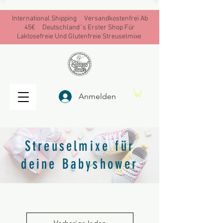
International Shipping Versandkostenfrei Ab
45€ Deutschland´s Erster Shop Für
Laktosefreie Und Glutenfreie Streuselmixe
Anmelden
Streuselmixe für
deine Babyshower