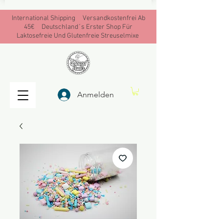
International Shipping Versandkostenfrei Ab
45€ Deutschland´s Erster Shop Für
Laktosefreie Und Glutenfreie Streuselmixe
Anmelden