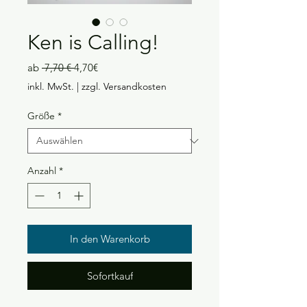
Ken is Calling!
Standardpreis
Sale-
ab
 7,70 € 
4,70€
Preis
inkl. MwSt.
|
zzgl. Versandkosten
Größe
*
Anzahl
*
In den Warenkorb
Sofortkauf