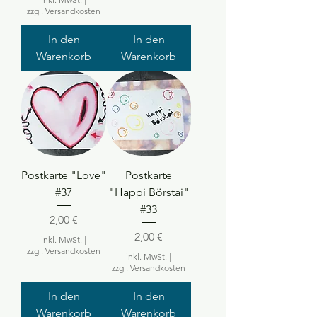
zzgl. Versandkosten
In den
In den
Warenkorb
Warenkorb
Postkarte "Love"
Postkarte
#37
"Happi Börstai"
#33
Preis
2,00 €
Preis
2,00 €
inkl. MwSt.
|
zzgl. Versandkosten
inkl. MwSt.
|
zzgl. Versandkosten
In den
In den
Warenkorb
Warenkorb