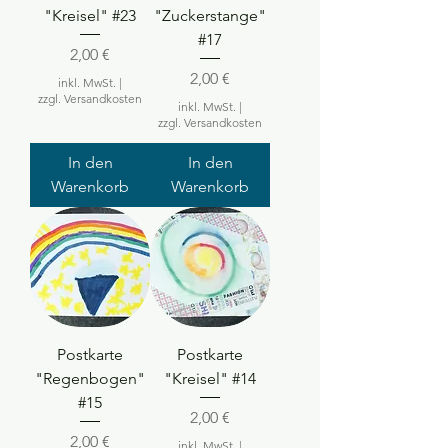
"Kreisel" #23
"Zuckerstange"
#17
Preis
2,00 €
Preis
2,00 €
inkl. MwSt.
|
zzgl. Versandkosten
inkl. MwSt.
|
zzgl. Versandkosten
In den
In den
Warenkorb
Warenkorb
Postkarte
Postkarte
"Regenbogen"
"Kreisel" #14
#15
Preis
2,00 €
Preis
2,00 €
inkl. MwSt.
|