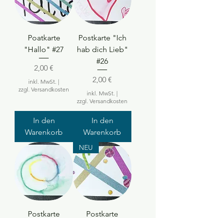
Poatkarte
Postkarte "Ich
"Hallo" #27
hab dich Lieb"
#26
Preis
2,00 €
Preis
2,00 €
inkl. MwSt.
|
zzgl. Versandkosten
inkl. MwSt.
|
zzgl. Versandkosten
In den
In den
Warenkorb
Warenkorb
NEU
Postkarte
Postkarte