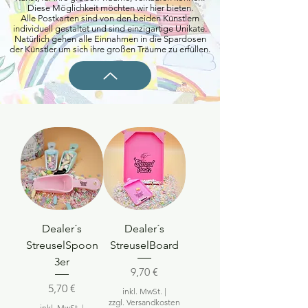
Diese Möglichkeit möchten wir hier bieten.
Alle Postkarten sind von den beiden Künstlern
individuell gestaltet und sind einzigartige Unikate.
Natürlich gehen alle Einnahmen in die Spardosen
der Künstler um sich ihre großen Träume zu erfüllen.
Dealer´s
Dealer´s
StreuselSpoon
StreuselBoard
3er
Preis
9,70 €
Preis
5,70 €
inkl. MwSt.
|
zzgl. Versandkosten
inkl. MwSt.
|