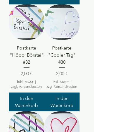
Postkarte
Postkarte
"Höppi Börstai"
"Cooler Tag"
#32
#30
Preis
Preis
2,00 €
2,00 €
inkl. MwSt.
|
inkl. MwSt.
|
zzgl. Versandkosten
zzgl. Versandkosten
In den
In den
Warenkorb
Warenkorb