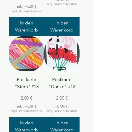
zzgl. Versandkosten
inkl. MwSt.
|
zzgl. Versandkosten
In den
In den
Warenkorb
Warenkorb
Postkarte
Postkarte
"Stern" #13
"Danke" #12
Preis
Preis
2,00 €
2,00 €
inkl. MwSt.
|
inkl. MwSt.
|
zzgl. Versandkosten
zzgl. Versandkosten
In den
In den
Warenkorb
Warenkorb