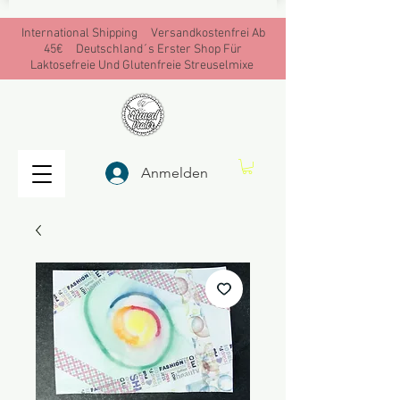
International Shipping Versandkostenfrei Ab
45€ Deutschland´s Erster Shop Für
Laktosefreie Und Glutenfreie Streuselmixe
Anmelden