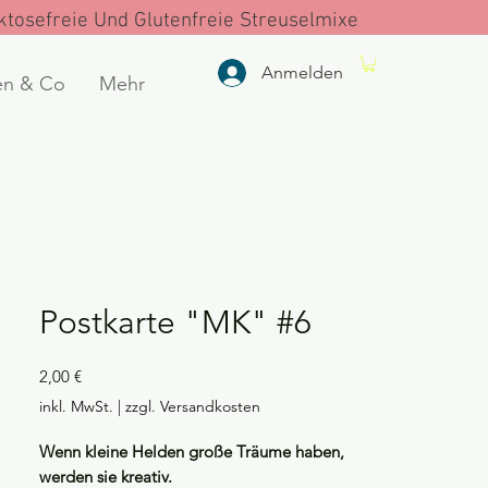
tosefreie Und Glutenfreie Streuselmixe
Anmelden
en & Co
Mehr
Postkarte "MK" #6
Preis
2,00 €
inkl. MwSt.
|
zzgl. Versandkosten
Wenn kleine Helden große Träume haben,
werden sie kreativ.