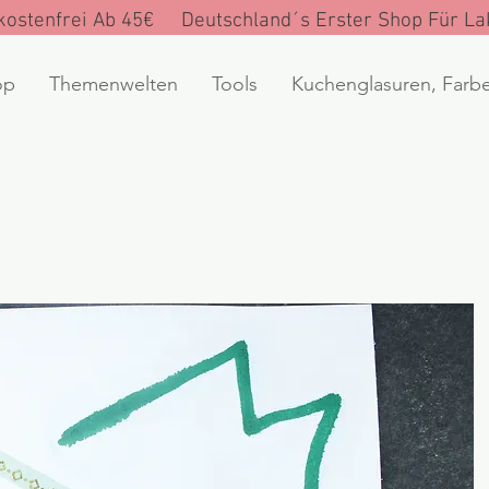
ostenfrei Ab 45€ Deutschland´s Erster Shop Für Lak
op
Themenwelten
Tools
Kuchenglasuren, Farb