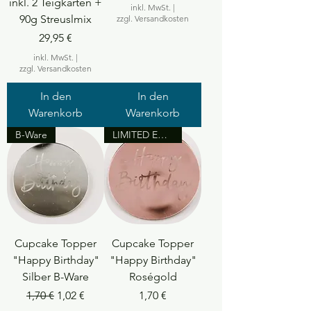
inkl. 2 Teigkarten +
inkl. MwSt.
|
90g Streuslmix
zzgl. Versandkosten
Preis
29,95 €
inkl. MwSt.
|
zzgl. Versandkosten
In den
In den
Warenkorb
Warenkorb
B-Ware
LIMITED EDITION
Cupcake Topper
Cupcake Topper
"Happy Birthday"
"Happy Birthday"
Silber B-Ware
Roségold
Standardpreis
Sale-Preis
Preis
1,70 €
1,02 €
1,70 €