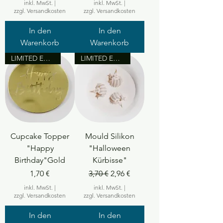
inkl. MwSt.
|
inkl. MwSt.
|
zzgl. Versandkosten
zzgl. Versandkosten
In den
In den
Warenkorb
Warenkorb
LIMITED EDITION
LIMITED EDITION
Cupcake Topper
Mould Silikon
"Happy
"Halloween
Birthday"Gold
Kürbisse"
Preis
Standardpreis
Sale-Preis
1,70 €
3,70 €
2,96 €
inkl. MwSt.
|
inkl. MwSt.
|
zzgl. Versandkosten
zzgl. Versandkosten
In den
In den