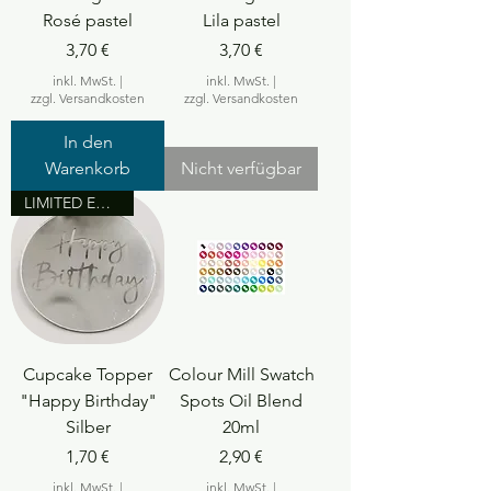
Rosé pastel
Lila pastel
Preis
Preis
3,70 €
3,70 €
inkl. MwSt.
|
inkl. MwSt.
|
zzgl. Versandkosten
zzgl. Versandkosten
In den
Warenkorb
Nicht verfügbar
LIMITED EDITION
Cupcake Topper
Colour Mill Swatch
"Happy Birthday"
Spots Oil Blend
Silber
20ml
Preis
Preis
1,70 €
2,90 €
inkl. MwSt.
|
inkl. MwSt.
|