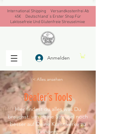
International Shipping Versandkostenfrei Ab
45€ Deutschland´s Erster Shop Für
Laktosefreie Und Glutenfreie Streuselmixe
Anmelden
< Alles ansehen
Dealer´s Tools
Hier findest du alles was Du
brauchst, um deine Streusel noch
besser auf Deine Kunstwerke zu
bringen.