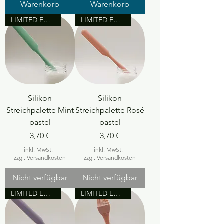
Warenkorb
Warenkorb
LIMITED EDITION
LIMITED EDITION
Silikon
Silikon
Streichpalette Mint
Streichpalette Rosé
pastel
pastel
Preis
Preis
3,70 €
3,70 €
inkl. MwSt.
|
inkl. MwSt.
|
zzgl. Versandkosten
zzgl. Versandkosten
Nicht verfügbar
Nicht verfügbar
LIMITED EDITION
LIMITED EDITION