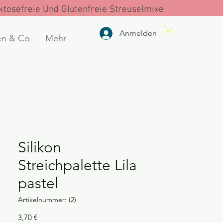
tosefreie Und Glutenfreie Streuselmixe
Anmelden
en & Co
Mehr
Silikon
Streichpalette Lila
pastel
Artikelnummer: (2)
Preis
3,70 €