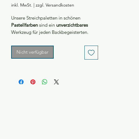
inkl. MwSt.
|
zzgl. Versandkosten
Unsere Streichpaletten in schönen
Pastellfarben
sind ein
unverzichtbares
Werkzeug für jeden Backbegeisterten.
Die Streichpaletten bestehen aus
hochwertigem Silikon
, schont Dein
Nicht verfügbar
Kochgeschirr und sind perfekt zum
einstreichen von Torten und Cupcakes.
Die coolen Pastellfarben verleihen deiner
Küche einen Hauch von
Schönheit
,
während das
ergonomische Design
dafür
sorgt, dass es
bequem
in der
Hand liegt.