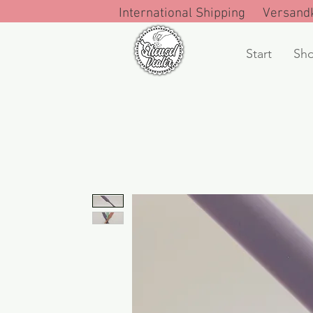
International Shipping Versandk
Start
Sh