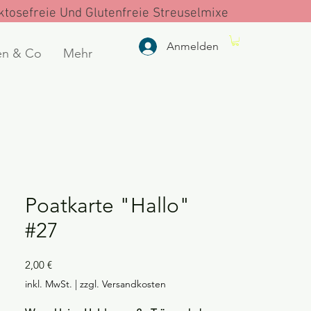
tosefreie Und Glutenfreie Streuselmixe
Anmelden
en & Co
Mehr
Poatkarte "Hallo"
#27
Preis
2,00 €
inkl. MwSt.
|
zzgl. Versandkosten