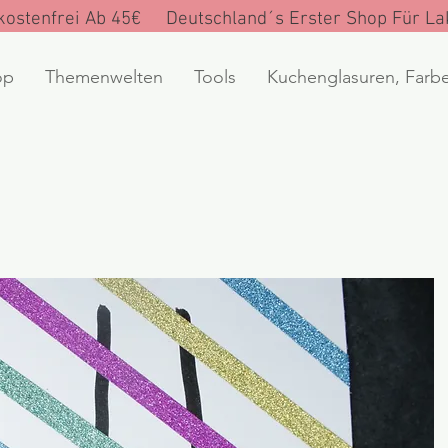
ostenfrei Ab 45€ Deutschland´s Erster Shop Für Lak
op
Themenwelten
Tools
Kuchenglasuren, Farb