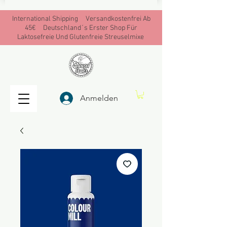
International Shipping Versandkostenfrei Ab
45€ Deutschland´s Erster Shop Für
Laktosefreie Und Glutenfreie Streuselmixe
Anmelden