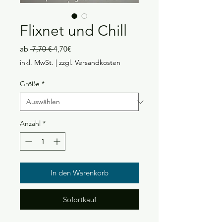
Flixnet und Chill
Standardpreis
Sale-
ab
 7,70 € 
4,70€
Preis
inkl. MwSt.
|
zzgl. Versandkosten
Größe
*
Anzahl
*
In den Warenkorb
Sofortkauf