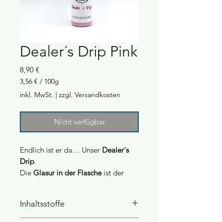
Dealer´s Drip Pink
Preis
8,90 €
3,56 €
/
100g
3,56 €
inkl. MwSt.
|
zzgl. Versandkosten
pro
100
Gramm
Nicht verfügbar
Endlich ist er da… Unser
Dealer´s
Drip
.
Die
Glasur in der Flasche
ist der
perfekte
Drip
für jeden DripCake.
Mit unserem
Dealer´s Drip
zauberst
Inhaltsstoffe
du in
Null Komma Nix
einen
wunderschönen
Drip
auf deine