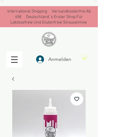
International Shipping Versandkostenfrei Ab
45€ Deutschland´s Erster Shop Für
Laktosefreie Und Glutenfreie Streuselmixe
Anmelden