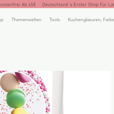
ostenfrei Ab 45€ Deutschland´s Erster Shop Für Lak
op
Themenwelten
Tools
Kuchenglasuren, Farb