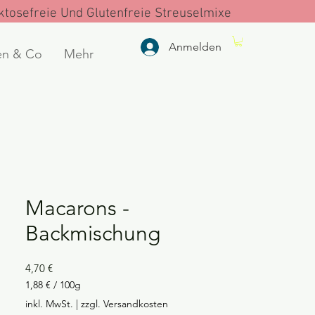
tosefreie Und Glutenfreie Streuselmixe
Anmelden
en & Co
Mehr
Macarons -
Backmischung
Preis
4,70 €
1,88 €
/
100g
1,88 €
inkl. MwSt.
|
zzgl. Versandkosten
pro