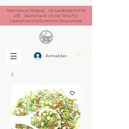
International Shipping Versandkostenfrei Ab
45€ Deutschland´s Erster Shop Für
Laktosefreie Und Glutenfreie Streuselmixe
Anmelden