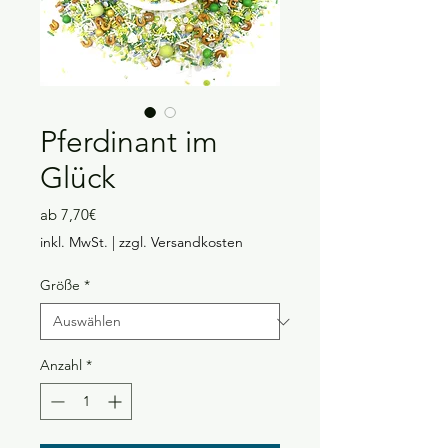
Pferdinant im
Glück
Sale-
ab
7,70€
Preis
inkl. MwSt.
|
zzgl. Versandkosten
Größe
*
Anzahl
*