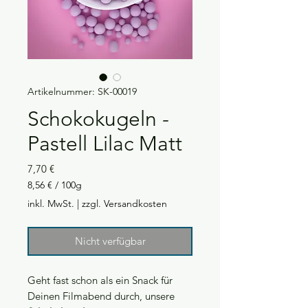
Artikelnummer: SK-00019
Schokokugeln -
Pastell Lilac Matt
Preis
7,70 €
8,56 €
/
100g
8,56 €
inkl. MwSt.
|
zzgl. Versandkosten
pro
100
Gramm
Nicht verfügbar
Geht fast schon als ein Snack für
Deinen Filmabend durch, unsere