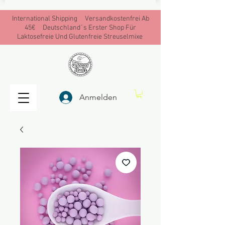
International Shipping Versandkostenfrei Ab
45€ Deutschland´s Erster Shop Für
Laktosefreie Und Glutenfreie Streuselmixe
Anmelden