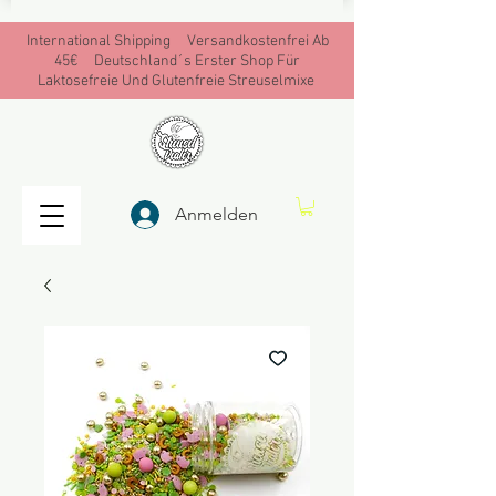
International Shipping Versandkostenfrei Ab
45€ Deutschland´s Erster Shop Für
Laktosefreie Und Glutenfreie Streuselmixe
Anmelden