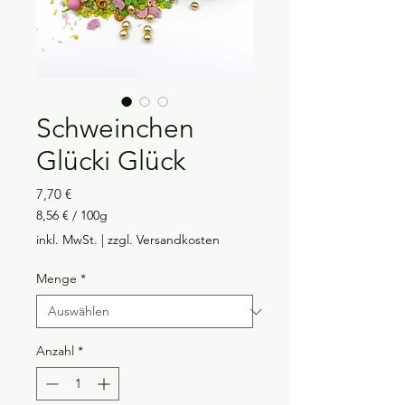
Schweinchen
Glücki Glück
Preis
7,70 €
8,56 €
/
100g
8,56 €
inkl. MwSt.
|
zzgl. Versandkosten
pro
100
Menge
*
Gramm
Anzahl
*