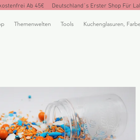
ostenfrei Ab 45€ Deutschland´s Erster Shop Für Lak
op
Themenwelten
Tools
Kuchenglasuren, Farb