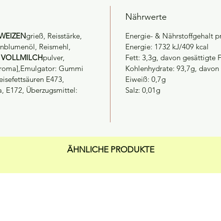
Nährwerte
WEIZEN
grieß, Reisstärke,
Energie- & Nährstoffgehalt p
nenblumenöl, Reismehl,
Energie: 1732 kJ/409 kcal
,
VOLLMILCH
pulver,
Fett: 3,3g, davon gesättigte 
learoma],Emulgator: Gummi
Kohlenhydrate: 93,7g, davon 
eisefettsäuren E473,
Eiweiß: 0,7g
a, E172, Überzugsmittel:
Salz: 0,01g
ÄHNLICHE PRODUKTE