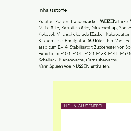
Inhaltsstoffe
Zutaten: Zucker, Traubenzucker,
WEIZEN
stärke,
Maisstärke, Kartoffelstärke, Glukosesirup, Son
Kokosöl, Milchschokolade [Zucker, Kakaobutter
Kakaomasse, Emulgator:
SOJA
lecithin, Vanil
arabicum E414, Stabilisator: Zuckerester von Sp
Farbstoffe: E100, E101, E120, E133, E141, E160
Schellack, Bienenwachs, Carnaubawachs
Kann Spuren von NÜSSEN enthalten
.
NEU & GLUTENFREI