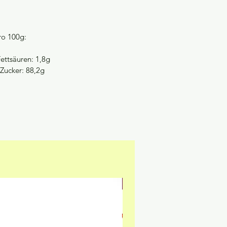
ro 100g:
Fettsäuren: 1,8g
Zucker: 88,2g
NEU & GLUTENFREI