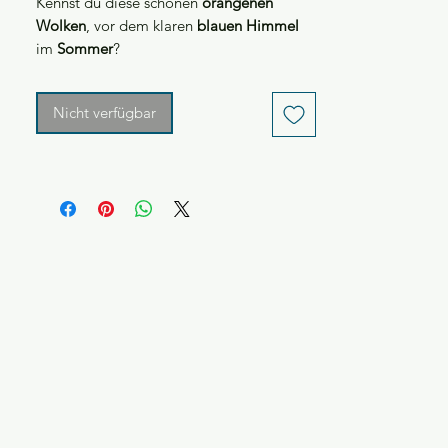
Kennst du diese schönen
orangenen
Wolken
, vor dem klaren
blauen Himmel
im
Sommer
?
Unser neuer
Mix des Monats
Sommerabend Wolken
verspricht genau
Nicht verfügbar
des Gefühl.
Wenn du jetzt die Dose in mit unserem
Sommerabend Wolken in der Hand hast,
sie leicht rascheln lässt, ganz tief ein und
aus atmest...Und? Riechst du den
Sommerabend?
Nicht nur
Wolken
findest du in dem Mix,
sondern auch leckere
Schokokugeln
,
kleine
Sterne
, den
Jumboreis
und viele
coole kleine Streusel.
Preis pro 100 g (90 g Dose): 8,56 €
Preis pro 100 g (180 g Dose): 6,50 €