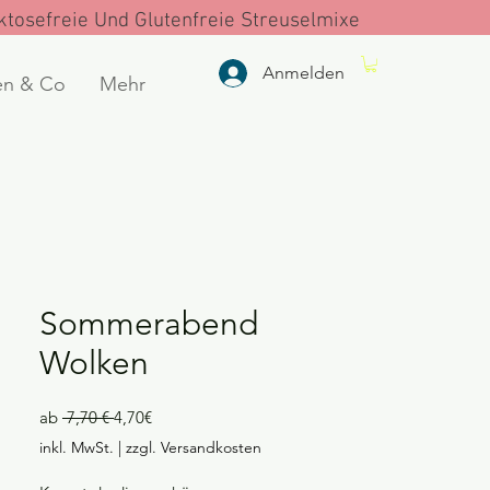
tosefreie Und Glutenfreie Streuselmixe
Anmelden
en & Co
Mehr
Sommerabend
Wolken
Standardpreis
Sale-
ab
 7,70 € 
4,70€
Preis
inkl. MwSt.
|
zzgl. Versandkosten