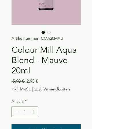
Artikelnummer: CMA20MAU
Colour Mill Aqua
Blend - Mauve
20ml
Standardpreis
Sale-
 5,90 € 
2,95 €
Preis
inkl. MwSt.
|
zzgl. Versandkosten
Anzahl
*