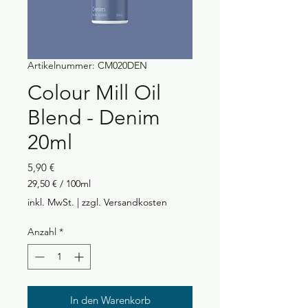
Artikelnummer: CM020DEN
Colour Mill Oil
Blend - Denim
20ml
Preis
5,90 €
29,50 €
/
100ml
29,50 €
inkl. MwSt.
|
zzgl. Versandkosten
pro
100
Anzahl
*
Milliliter
In den Warenkorb