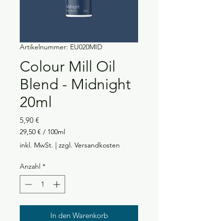
Artikelnummer: EU020MID
Colour Mill Oil
Blend - Midnight
20ml
Preis
5,90 €
29,50 €
/
100ml
29,50 €
inkl. MwSt.
|
zzgl. Versandkosten
pro
100
Anzahl
*
Milliliter
In den Warenkorb