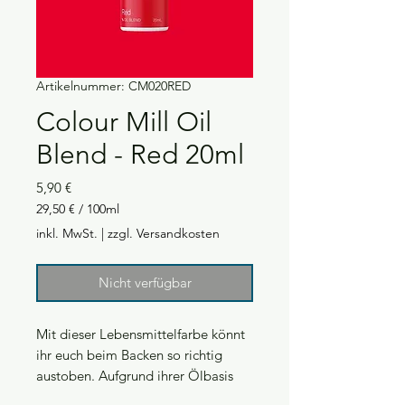
Artikelnummer: CM020RED
Colour Mill Oil
Blend - Red 20ml
Preis
5,90 €
29,50 €
/
100ml
29,50 €
inkl. MwSt.
|
zzgl. Versandkosten
pro
100
Milliliter
Nicht verfügbar
Mit dieser Lebensmittelfarbe könnt
ihr euch beim Backen so richtig
austoben. Aufgrund ihrer Ölbasis
färbt sie problemlos nicht nur Teig