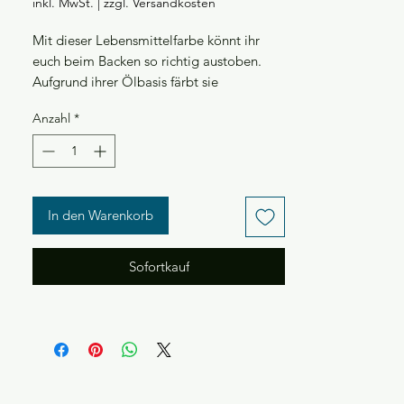
inkl. MwSt.
|
zzgl. Versandkosten
pro
100
Mit dieser Lebensmittelfarbe könnt ihr
Milliliter
euch beim Backen so richtig austoben.
Aufgrund ihrer Ölbasis färbt sie
problemlos nicht nur Teig und Fondant
Anzahl
*
sondern auch Buttercreme, Schokolade
und vieles mehr.
Das gleichmäßige Farbergebnis wird euch
überzeugen.
In den Warenkorb
Lagerung: trocken und vor Sonnenlicht
geschützt
Sofortkauf
Vor dem Gebrauch gut schütteln
Allergenfrei, Vegan, Halal, Koscher