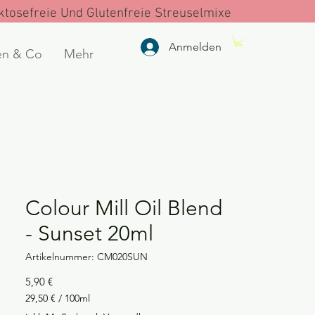
tosefreie Und Glutenfreie Streuselmixe
Anmelden
en & Co
Mehr
Colour Mill Oil Blend
- Sunset 20ml
Artikelnummer: CM020SUN
Preis
5,90 €
29,50 €
/
100ml
29,50 €