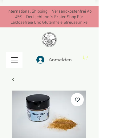
International Shipping Versandkostenfrei Ab
45€ Deutschland´s Erster Shop Für
Laktosefreie Und Glutenfreie Streuselmixe
Anmelden