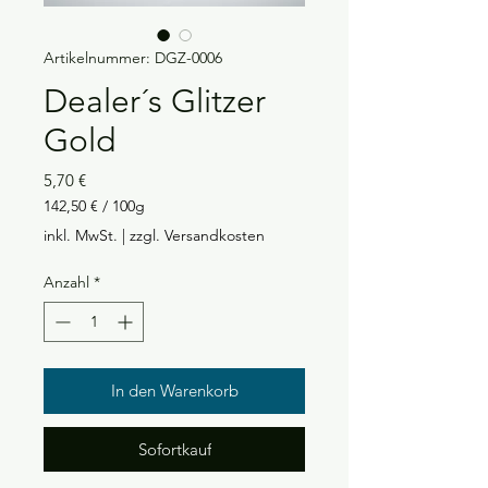
Artikelnummer: DGZ-0006
Dealer´s Glitzer
Gold
Preis
5,70 €
142,50 €
/
100g
142,50 €
inkl. MwSt.
|
zzgl. Versandkosten
pro
100
Anzahl
*
Gramm
In den Warenkorb
Sofortkauf