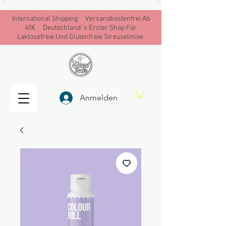
International Shipping Versandkostenfrei Ab
45€ Deutschland´s Erster Shop Für
Laktosefreie Und Glutenfreie Streuselmixe
Anmelden