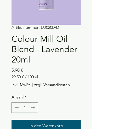
Artikelnummer: EU020LVD
Colour Mill Oil
Blend - Lavender
20ml
Preis
5,90 €
29,50 €
/
100ml
29,50 €
inkl. MwSt.
|
zzgl. Versandkosten
pro
100
Anzahl
*
Milliliter
In den Warenkorb