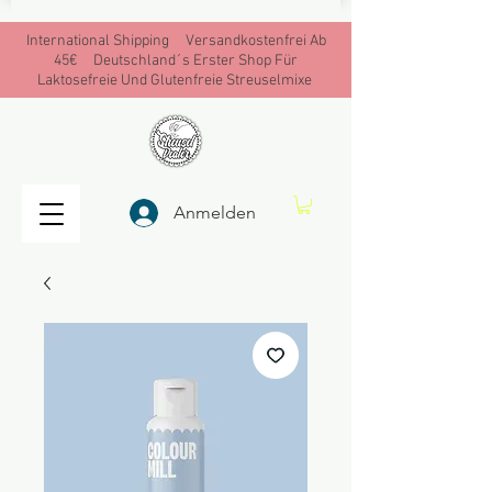
International Shipping Versandkostenfrei Ab
45€ Deutschland´s Erster Shop Für
Laktosefreie Und Glutenfreie Streuselmixe
Anmelden