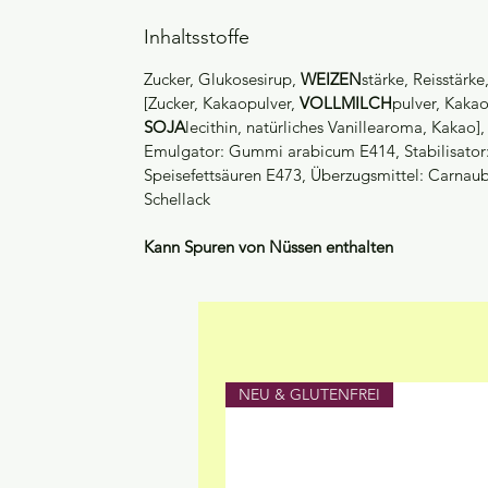
Inhaltsstoffe
Zucker, Glukosesirup,
WEIZEN
stärke, Reisstärk
[Zucker, Kakaopulver,
VOLLMILCH
pulver, Kaka
SOJA
lecithin, natürliches Vanillearoma, Kakao],
Emulgator: Gummi arabicum E414, Stabilisator:
Speisefettsäuren E473, Überzugsmittel: Carnau
Schellack
Kann Spuren von Nüssen enthalten
NEU & GLUTENFREI