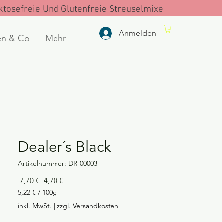
tosefreie Und Glutenfreie Streuselmixe
Anmelden
en & Co
Mehr
Dealer´s Black
Artikelnummer: DR-00003
Standardpreis
Sale-
 7,70 € 
4,70 €
Preis
5,22 €
/
100g
5,22 €
inkl. MwSt.
|
zzgl. Versandkosten
pro
100