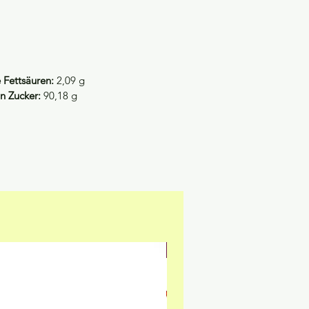
 Fettsäuren:
2,09 g
n Zucker:
90,18 g
NEU & GLUTENFREI