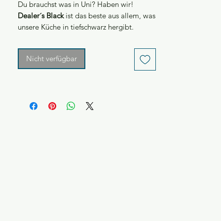
Du brauchst was in Uni? Haben wir!
Gramm
Dealer´s Black
ist das beste aus allem, was
unsere Küche in tiefschwarz hergibt.
Liebevoll zusammengestellt unter
anderem mit unseren
Schokokugeln
.
Nicht verfügbar