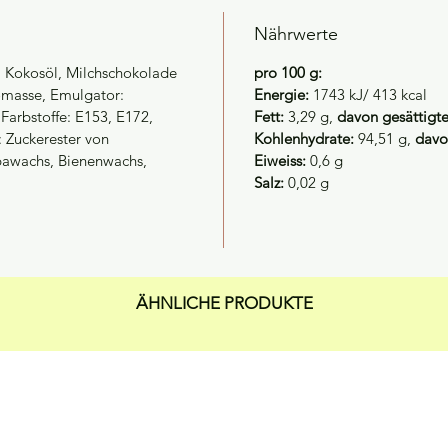
Nährwerte
e, Kokosöl, Milchschokolade
pro 100 g:
omasse, Emulgator:
Energie:
1743 kJ/ 413 kcal
 Farbstoffe: E153, E172,
Fett:
3,29 g,
davon gesättigte
 Zuckerester von
Kohlenhydrate:
94,51 g,
davo
bawachs, Bienenwachs,
Eiweiss:
0,6 g
Salz:
0,02 g
ÄHNLICHE PRODUKTE