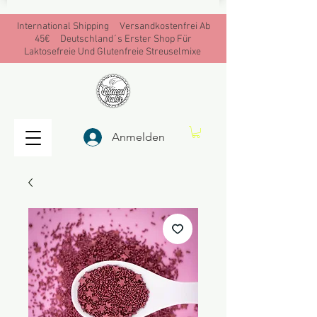
International Shipping Versandkostenfrei Ab
45€ Deutschland´s Erster Shop Für
Laktosefreie Und Glutenfreie Streuselmixe
Anmelden