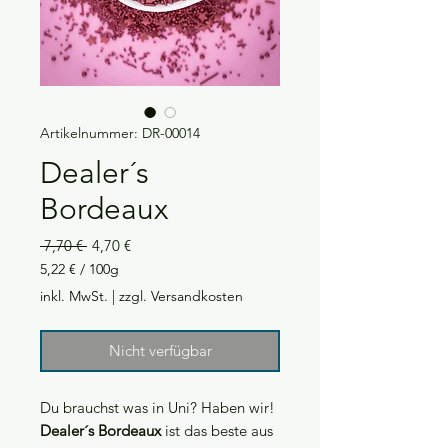
Artikelnummer: DR-00014
Dealer´s
Bordeaux
Standardpreis
Sale-
 7,70 € 
4,70 €
Preis
5,22 €
/
100g
5,22 €
inkl. MwSt.
|
zzgl. Versandkosten
pro
100
Gramm
Nicht verfügbar
Du brauchst was in Uni? Haben wir!
Dealer´s Bordeaux
ist das beste aus