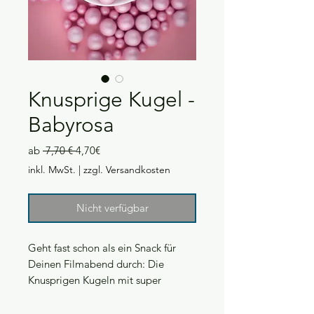
Knusprige Kugel -
Babyrosa
Standardpreis
Sale-
ab
 7,70 € 
4,70€
Preis
inkl. MwSt.
|
zzgl. Versandkosten
Nicht verfügbar
Geht fast schon als ein Snack für
Deinen Filmabend durch: Die
Knusprigen Kugeln mit super
leckeren Füllungen.
Die 20 mm Kugeln haben einen