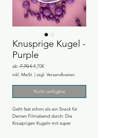
Knusprige Kugel -
Purple
Standardpreis
Sale-
ab
 7,70 € 
4,70€
Preis
inkl. MwSt.
|
zzgl. Versandkosten
Nicht verfügbar
Geht fast schon als ein Snack für
Deinen Filmabend durch: Die
Knusprigen Kugeln mit super
leckeren Füllungen.
Die 20 mm Kugeln haben einen