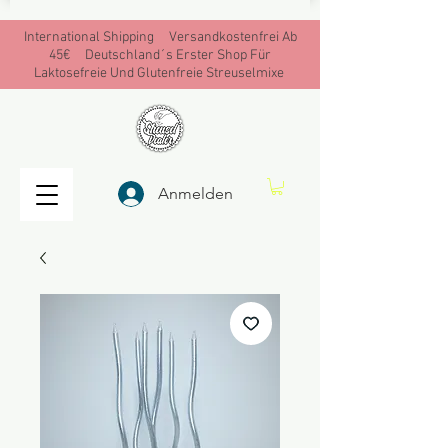
International Shipping Versandkostenfrei Ab
45€ Deutschland´s Erster Shop Für
Laktosefreie Und Glutenfreie Streuselmixe
Anmelden