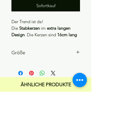
Sofortkauf
Der Trend ist da!
Die
Stabkerzen
im
extra langen
Design
. Die Kerzen sind
16cm lang
und sind perfekt zur Dekoration von
Geburtstagskuchen. Durch den
Größe
praktischen Halter, kannst du die
Kerzen in Null Komma Nix in deiner
16 cm
Torte befestigen.
ÄHNLICHE PRODUKTE
NEU & GLUTENFREI
NEU & GLUTENFREI