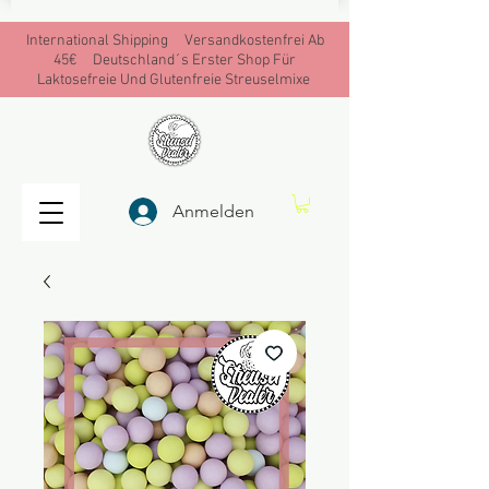
International Shipping Versandkostenfrei Ab
45€ Deutschland´s Erster Shop Für
Laktosefreie Und Glutenfreie Streuselmixe
Anmelden