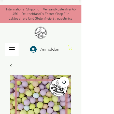
International Shipping Versandkostenfrei Ab
45€ Deutschland´s Erster Shop Für
Laktosefreie Und Glutenfreie Streuselmixe
Anmelden