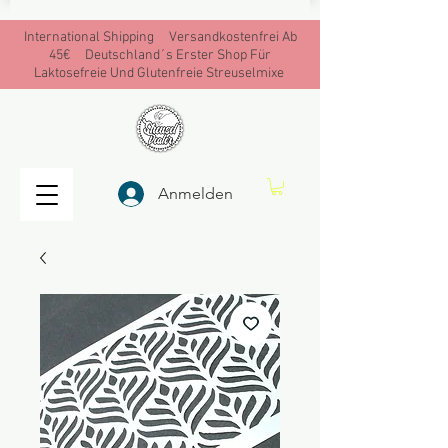
International Shipping Versandkostenfrei Ab
45€ Deutschland´s Erster Shop Für
Laktosefreie Und Glutenfreie Streuselmixe
Anmelden