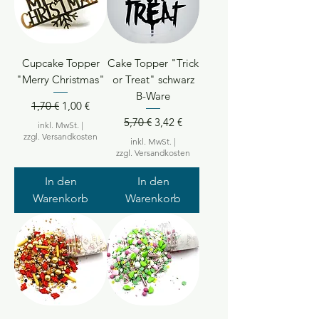
Cupcake Topper
Cake Topper "Trick
"Merry Christmas"
or Treat" schwarz
B-Ware
Standardpreis
Sale-Preis
1,70 €
1,00 €
Standardpreis
Sale-Preis
5,70 €
3,42 €
inkl. MwSt.
|
zzgl. Versandkosten
inkl. MwSt.
|
zzgl. Versandkosten
In den
In den
Warenkorb
Warenkorb