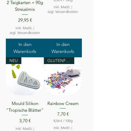
2 Teigkarten + 90g
8
inkl. MwSt.
|
Streuslmix
,
zzgl. Versandkosten
5
6
Preis
29,95 €
inkl. MwSt.
|
€
zzgl. Versandkosten
p
r
o
In den
In den
1
Warenkorb
Warenkorb
0
0
NEU
GLUTENFREI
G
r
a
m
m
Mould Silikon
Rainbow Cream
"Tropische Blätter"
Preis
7,70 €
Preis
3,70 €
8,56 €
/
100g
8
inkl. MwSt.
|
inkl. MwSt.
|
,