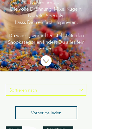
Dealer hergibt.
Die volle Dröhnung; Mixe, Kugeln,
Nudeln, Specials.
Lasss Dich einfach inspirieren.
Du weisst, worauf Du stehst? In den
Shopkategorien findest Du alles fein
sortiert.
Vorherige laden