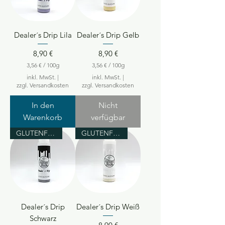
a
r
m
a
m
m
m
Dealer´s Drip Lila
Dealer´s Drip Gelb
Preis
Preis
8,90 €
8,90 €
3,56 €
/
100g
3,56 €
/
100g
3
3
inkl. MwSt.
|
inkl. MwSt.
|
,
,
zzgl. Versandkosten
zzgl. Versandkosten
5
5
6
6
In den
Nicht
€
€
Warenkorb
verfügbar
p
p
r
r
GLUTENFREI
GLUTENFREI
o
o
1
1
0
0
0
0
G
G
r
r
a
a
m
m
m
m
Dealer´s Drip
Dealer´s Drip Weiß
Schwarz
Preis