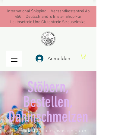
International Shipping Versandkostenfrei Ab
45€ Deutschland´s Erster Shop Für
Laktosefreie Und Glutenfreie Streuselmixe
Anmelden
Stöbern,
Bestellen,
Dahinschmelzen
Hier findest Du alles, was ein guter