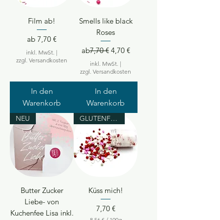
a
m
m
Film ab!
Smells like black
Roses
Sale-Preis
ab
7,70 €
Standardpreis
Sale-Preis
ab
7,70 €
4,70 €
inkl. MwSt.
|
zzgl. Versandkosten
inkl. MwSt.
|
zzgl. Versandkosten
In den
In den
Warenkorb
Warenkorb
NEU
GLUTENFREI
Butter Zucker
Küss mich!
Liebe- von
Preis
7,70 €
Kuchenfee Lisa inkl.
8,56 €
/
100g