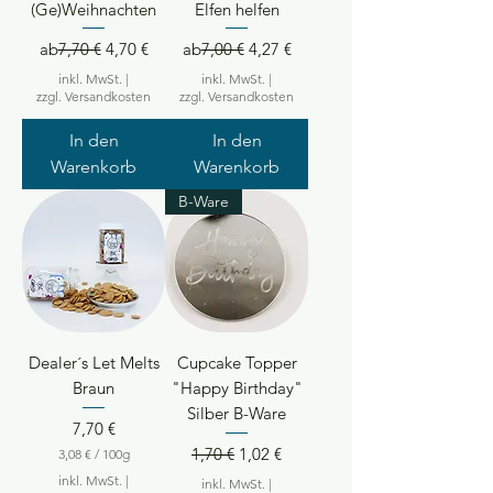
(Ge)Weihnachten
Elfen helfen
Standardpreis
Sale-Preis
Standardpreis
Sale-Preis
ab
7,70 €
4,70 €
ab
7,00 €
4,27 €
inkl. MwSt.
|
inkl. MwSt.
|
zzgl. Versandkosten
zzgl. Versandkosten
In den
In den
Warenkorb
Warenkorb
B-Ware
Dealer´s Let Melts
Cupcake Topper
Braun
"Happy Birthday"
Silber B-Ware
Preis
7,70 €
Standardpreis
Sale-Preis
1,70 €
1,02 €
3,08 €
/
100g
3
inkl. MwSt.
|
inkl. MwSt.
|
,