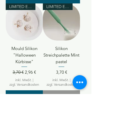
LIMITED EDITION
LIMITED EDITION
Mould Silikon
Silikon
"Halloween
Streichpalette Mint
Kürbisse"
pastel
Standardpreis
Sale-Preis
Preis
3,70 €
2,96 €
3,70 €
inkl. MwSt.
|
inkl. MwSt.
|
zzgl. Versandkosten
zzgl. Versandkosten
In den
Nicht
Warenkorb
verfügbar
LIMITED EDITION
LIMITED EDITION