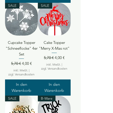
SALE
SALE
Cupcake Topper
Cake Topper
"Schneeflocke" 4er
"Merry X-Mas rot"
Set
Standardpreis
Sale-Preis
5,70 €
4,00 €
Standardpreis
Sale-Preis
5,70 €
4,00 €
inkl. MwSt.
|
zzgl. Versandkosten
inkl. MwSt.
|
zzgl. Versandkosten
In den
In den
Warenkorb
Warenkorb
SALE
B-Ware