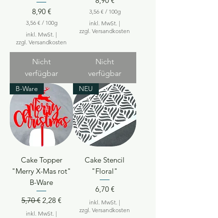
8,90 €
Preis
8,90 €
3,56 €
/
100g
3
3,56 €
/
100g
inkl. MwSt.
|
,
3
zzgl. Versandkosten
inkl. MwSt.
|
5
,
zzgl. Versandkosten
6
5
6
€
Nicht
Nicht
p
€
verfügbar
verfügbar
r
p
o
r
B-Ware
NEU
1
o
0
1
0
0
G
0
r
G
a
r
m
a
m
m
m
Cake Topper
Cake Stencil
"Merry X-Mas rot"
"Floral"
B-Ware
Preis
6,70 €
Standardpreis
Sale-Preis
5,70 €
2,28 €
inkl. MwSt.
|
zzgl. Versandkosten
inkl. MwSt.
|